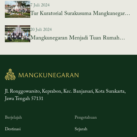
7 Juli 2024
Garden
Tur Kuratorial Surakusuma Mangkunegaran
Art Garden
20 Juli 2024
Mangkunegaran Menjadi Tuan Rumah
Launching Jersey Kontingen Indonesia di
Paralimpiade Paris 2024
Jl. Ronggowarsito, Keprabon, Kec. Banjarsari, Kota Surakarta,
Jawa Tengah 57131
Berjelajah
Pengetahuan
Destinasi
Sejarah